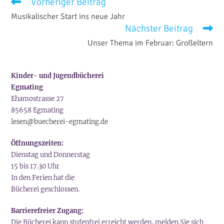
Weitere
Vorheriger Beitrag
Artikel
Musikalischer Start ins neue Jahr
ansehen
Nächster Beitrag
Unser Thema im Februar: Großeltern
Kinder- und Jugendbücherei
Egmating
Ehamostrasse 27
85658 Egmating
lesen@buecherei-egmating.de
Öffnungszeiten:
Dienstag und Donnerstag
15 bis 17.30 Uhr
In den Ferien hat die
Bücherei geschlossen.
Barrierefreier Zugang:
Die Bücherei kann stufenfrei erreicht werden, melden Sie sich