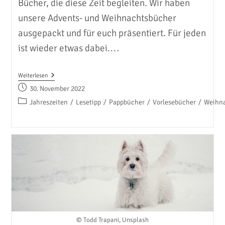
Bücher, die diese Zeit begleiten. Wir haben
unsere Advents- und Weihnachtsbücher
ausgepackt und für euch präsentiert. Für jeden
ist wieder etwas dabei.…
Wenn
Weiterlesen
Es
Beitrag
30. November 2022
In
veröffentlicht:
Der
Beitrags-
Jahreszeiten
/
Lesetipp
/
Pappbücher
/
Vorlesebücher
/
Weihn
Welt
Kategorie:
Dezembert…
© Todd Trapani, Unsplash