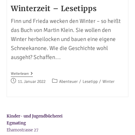
Winterzeit – Lesetipps
Finn und Frieda wecken den Winter – so heißt
das Buch von Martin Klein. Sie wollen den
Winter herbeilocken und bauen eine eigene
Schneekanone. Wie die Geschichte wohl
ausgeht? Schaffen…
Winterzeit
Weiterlesen
–
Beitrag
Beitrags-
11. Januar 2022
Abenteuer
/
Lesetipp
/
Winter
Lesetipps
veröffentlicht:
Kategorie:
Kinder- und Jugendbücherei
Egmating
Ehamostrasse 27