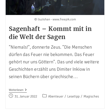
© liuzishan - www.freepik.com
Sagenhaft – Kommt mit in
die Welt der Sagen
"Niemals!", donnerte Zeus. "Die Menschen
dürfen das Feuer nie bekommen. Das Feuer
gehört nur uns Göttern". Das und viele weitere
Geschichten erzählt uns Dimiter Inkiow in
seinen Büchern über griechische…
Sagenhaft
Weiterlesen
–
Beitrag
Beitrags-
31. Januar 2022
Abenteuer
/
Lesetipp
/
Magisches
Kommt
veröffentlicht:
Kategorie:
Mit
In
Die