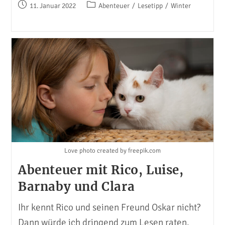
–
Beitrag
Beitrags-
11. Januar 2022
Abenteuer
/
Lesetipp
/
Winter
Lesetipps
veröffentlicht:
Kategorie:
Love photo created by freepik.com
Abenteuer mit Rico, Luise,
Barnaby und Clara
Ihr kennt Rico und seinen Freund Oskar nicht?
Dann würde ich dringend zum Lesen raten.