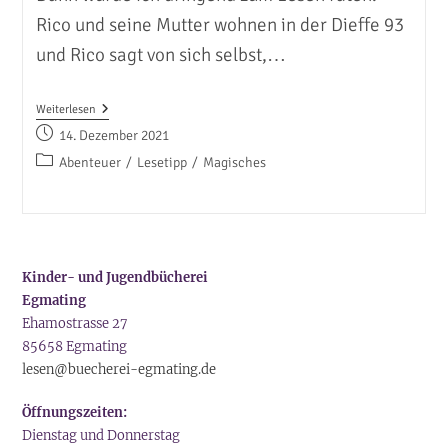
Rico und seine Mutter wohnen in der Dieffe 93
und Rico sagt von sich selbst,…
Abenteuer
Weiterlesen
Mit
Beitrag
14. Dezember 2021
Rico,
veröffentlicht:
Luise,
Beitrags-
Abenteuer
/
Lesetipp
/
Magisches
Barnaby
Kategorie:
Und
Clara
Kinder- und Jugendbücherei
Egmating
Ehamostrasse 27
85658 Egmating
lesen@buecherei-egmating.de
Öffnungszeiten:
Dienstag und Donnerstag